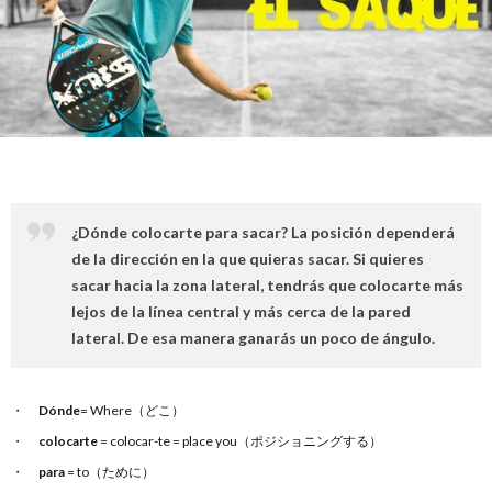
PRAC
DIAR
TRAV
CON
¿Dónde colocarte para sacar? La posición dependerá
de la dirección en la que quieras sacar. Si quieres
sacar hacia la zona lateral, tendrás que colocarte más
lejos de la línea central y más cerca de la pared
lateral. De esa manera ganarás un poco de ángulo.
Dónde
= Where（どこ）
colocarte
= colocar-te = place you（ポジショニングする）
para
= to（ために）