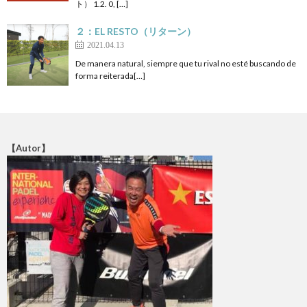
ト） 1.2. 0, […]
２：EL RESTO（リターン）
2021.04.13
De manera natural, siempre que tu rival no esté buscando de
forma reiterada[…]
【Autor】