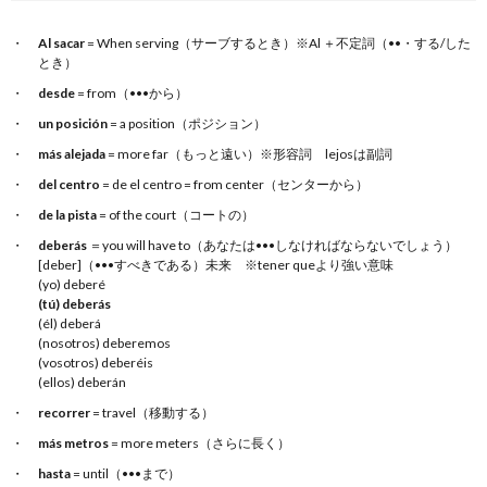
Al sacar
= When serving（サーブするとき）※Al ＋不定詞（••・する/した
とき）
desde
= from（•••から）
un posición
= a position（ポジション）
más alejada
= more far（もっと遠い）※形容詞 lejosは副詞
del centro
= de el centro = from center（センターから）
de la pista
= of the court（コートの）
deberás
＝you will have to（あなたは•••しなければならないでしょう）
[deber]（•••すべきである）未来 ※tener queより強い意味
(yo) deberé
(tú) deberás
(él) deberá
(nosotros) deberemos
(vosotros) deberéis
(ellos) deberán
recorrer
= travel（移動する）
más metros
= more meters（さらに長く）
hasta
= until（•••まで）