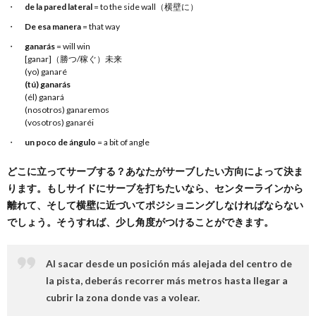
de la pared lateral
= to the side wall（横壁に）
De esa manera
= that way
ganarás
= will win
[ganar]（勝つ/稼ぐ）未来
(yo) ganaré
(tú) ganarás
(él) ganará
(nosotros) ganaremos
(vosotros) ganaréi
un poco de ángulo
= a bit of angle
どこに立ってサーブする？あなたがサーブしたい方向によって決ま
ります。もしサイドにサーブを打ちたいなら、センターラインから
離れて、そして横壁に近づいてポジショニングしなければならない
でしょう。そうすれば、少し角度がつけることができます。
Al sacar desde un posición más alejada del centro de
la pista, deberás recorrer más metros hasta llegar a
cubrir la zona donde vas a volear.