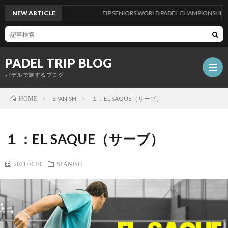
NEW ARTICLE
FIP SENIORS WORLD PADEL CHAMPIONSHIPS
PADEL TRIP BLOG
パデルで旅するブログ
SPANISH
１：EL SAQUE（サーブ）
HOME
ABO
１：EL SAQUE（サーブ）
KNO
2021.04.10
SPANISH
TEC
ENGL