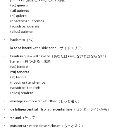
(yo) quiero
(tú) quieres
(él) quiere
(nosotros) queremos
(vosotros) queréis
(ellos) quieren
hacia
= to（へ）
la zona lateral
= the side zone（サイドエリア）
tendrás que
= will have to（あなたは•••しなければならない）
[tener]（持つ/ある）未来
(yo) tendré
(tú) tendrás
(él) tendrá
(nosotros) tendremos
(vosotros) tendréis
(ellos) tendrán
más lejos
= more far = further（もっと遠く）
de la línea central
= from the center line（センターラインから）
y
= and（そして）
más cerca
= more close = closer（もっと近く）