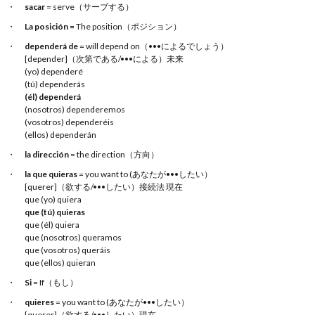
sacar
= serve（サーブする）
La posición =
The position（ポジション）
dependerá de
= will depend on（•••によるでしょう）
[depender]（次第である/•••による）未来
(yo) dependeré
(tú) dependerás
(él) dependerá
(nosotros) dependeremos
(vosotros) dependeréis
(ellos) dependerán
la dirección
= the direction（方向）
la que quieras
= you want to (あなたが•••したい）
[querer]（欲する/•••したい）接続法 現在
que (yo) quiera
que (tú) quieras
que (él) quiera
que (nosotros) queramos
que (vosotros) queráis
que (ellos) quieran
Si
= If（もし）
quieres
= you want to (あなたが•••したい）
[querer]（欲する/•••したい）現在