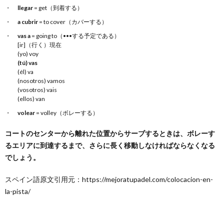
llegar
= get（到着する）
a cubrir
= to cover（カバーする）
vas a
= going to（•••する予定である）
[ir]（行く）現在
(yo) voy
(tú) vas
(él) va
(nosotros) vamos
(vosotros) vais
(ellos) van
volear
= volley（ボレーする）
コートのセンターから離れた位置からサーブするときは、ボレーす
るエリアに到達するまで、さらに長く移動しなければならなくなる
でしょう。
スペイン語原文引用元：https://mejoratupadel.com/colocacion-en-
la-pista/